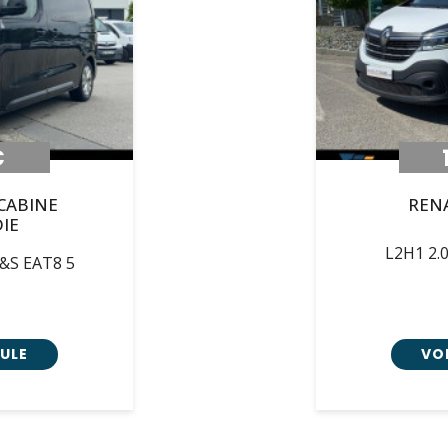
€
CABINE
REN
IE
L2H1 2.
&S EAT8 5
CULE
VOI