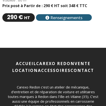
Visibilité : 80 m
Prix posé à Partir de : 290 € HT soit 348 € TTC
290 €
HT
Renseignements
Pied
de
ACCUEIL
CAREXO REDON
VENTE
page
LOCATION
ACCESSOIRES
CONTACT
Carexo Redon c'est un atelier de mécanique,
d’entretien et de réparation de voiture et utilitaires
toutes marques à Redon dans l'Ille-et-Vilaine (35). C’est
aussi une équipe de professionnels en carrosserie
dédiés à la remise en état des carrosseries des