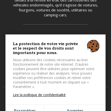
véhicules endommagés, qu’il s’agisse de voitures,
fourgons, voitures de société, utilitaires ou
camping‑cars.
Carexo Redon est une filiale de
La protection de votre vie privée
et le respect de vos droits sont
3 Rue Lavoisier
importants pour nous.
56450 Theix-Noyalo
Nous utilisons des cookies nécessaires au bon
fonctionnement de notre site internet. D’autres
cookies peuvent être utilisées pour optimiser votre
02.97.54.26.54
expérience ou réaliser des analyses. Vous pouvez
contact@carexo.bzh
modifier vos préférences cookies et retirer votre
consentement à tout moment en cliquant sur «
Paramétrer ».
© 2026 Carexo - Tous droits réservés - Photos non
Lire la politique de confidentialité
contractuelles -
Mentions légales
Grouplive - Agence de création de sites Internet
Paramétrer
Accepter